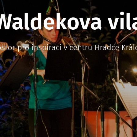
Waldekova vil
ostor pro inspiraci v centru Hradce Král