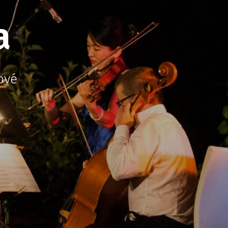
a
ové