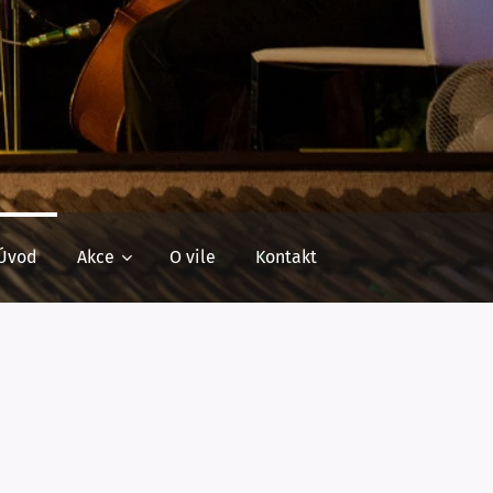
Úvod
Akce
O vile
Kontakt