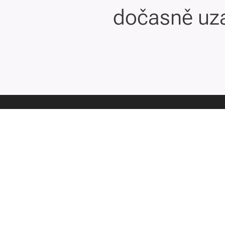
dočasně uz
Waldekova vi
Poslechněte si 